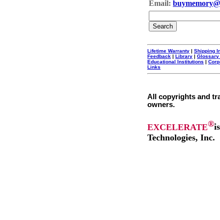
Email:
buymemory@
Lifetime Warranty
|
Shipping I
Feedback
|
Library
|
Glossary
Educational Institutions
|
Corp
Links
All copyrights and tr
owners.
®
EXCELERATE
i
Technologies, Inc.